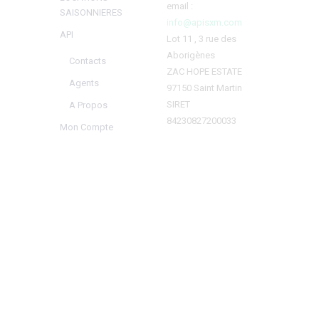
email :
SAISONNIERES
info@apisxm.com
API
Lot 11 , 3 rue des
Aborigènes
Contacts
ZAC HOPE ESTATE
Agents
97150 Saint Martin
SIRET
A Propos
84230827200033
Mon Compte