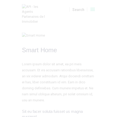
A VENDRE
LOCATIONS
LOCATIONS SAISONNIERES
API
MON COMPTE
Smart Home
Lorem ipsum dolor sit amet, ea pri meis
accusam. Et vis accusam rationibus liberavisse,
an vix viderer admodum. Atqui docendi omittam
ei has, liber constituam id vim. Eam in dico
doming definiebas. Cum munere impetus et. Ne
nam simul oblique alterum, pri solet omnium id,
usu an munere.
Sit eu facer soluta fuisset us magna
mazimid