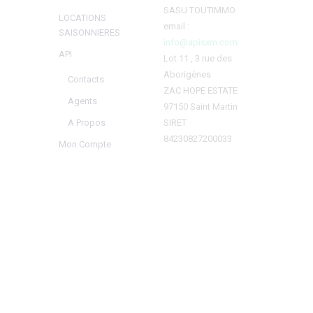
SASU TOUTIMMO
LOCATIONS
email :
SAISONNIERES
info@apisxm.com
API
Lot 11 , 3 rue des
Aborigènes
Contacts
ZAC HOPE ESTATE
Agents
97150 Saint Martin
SIRET
A Propos
84230827200033
Mon Compte