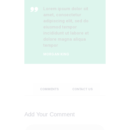
Lorem ipsum dolor sit
amet, consectetur
adipiscing elit, sed do
eiusmod tempor
incididunt ut labore et
dolore magna aliqua
tempor
MORGAN KING
COMMENTS
CONTACT US
Add Your Comment