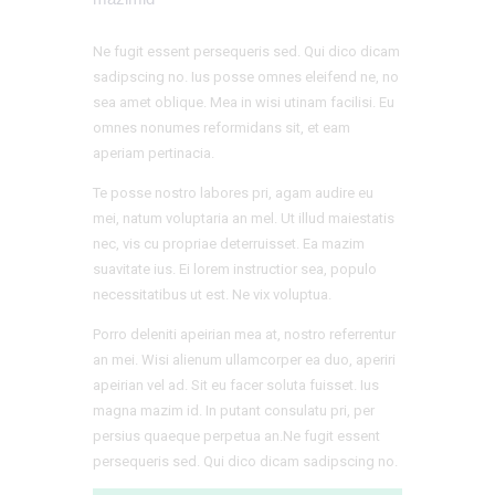
Ne fugit essent persequeris sed. Qui dico dicam
sadipscing no. Ius posse omnes eleifend ne, no
sea amet oblique. Mea in wisi utinam facilisi. Eu
omnes nonumes reformidans sit, et eam
aperiam pertinacia.
Te posse nostro labores pri, agam audire eu
mei, natum voluptaria an mel. Ut illud maiestatis
nec, vis cu propriae deterruisset. Ea mazim
suavitate ius. Ei lorem instructior sea, populo
necessitatibus ut est. Ne vix voluptua.
Porro deleniti apeirian mea at, nostro referrentur
an mei. Wisi alienum ullamcorper ea duo, aperiri
apeirian vel ad. Sit eu facer soluta fuisset. Ius
magna mazim id. In putant consulatu pri, per
persius quaeque perpetua an.Ne fugit essent
persequeris sed. Qui dico dicam sadipscing no.