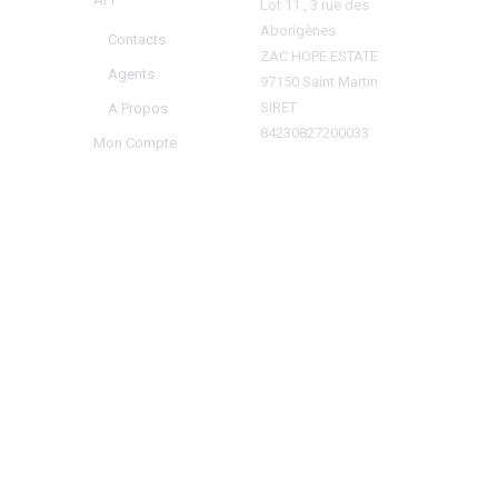
Lot 11 , 3 rue des
Aborigènes
Contacts
ZAC HOPE ESTATE
Agents
97150 Saint Martin
SIRET
A Propos
84230827200033
Mon Compte