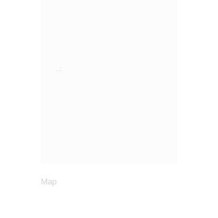
..:
Map