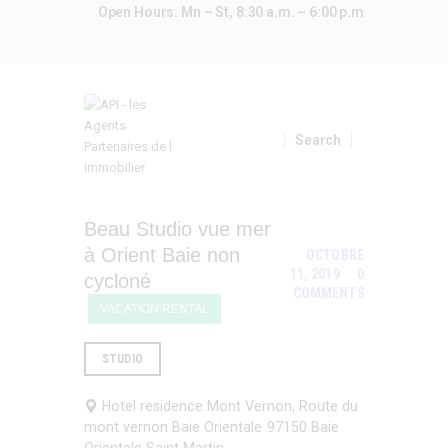
Open Hours: Mn – St, 8:30 a.m. – 6:00 p.m
A VENDRE
LOCATIONS
LOCATIONS SAISONNIERES
API
MON COMPTE
Beau Studio vue mer
à Orient Baie non
OCTOBRE
11, 2019
0
cycloné
COMMENTS
VACATION RENTAL
STUDIO
Hotel residence Mont Vernon, Route du
mont vernon
Baie Orientale
97150
Baie
Orientale
Saint Martin