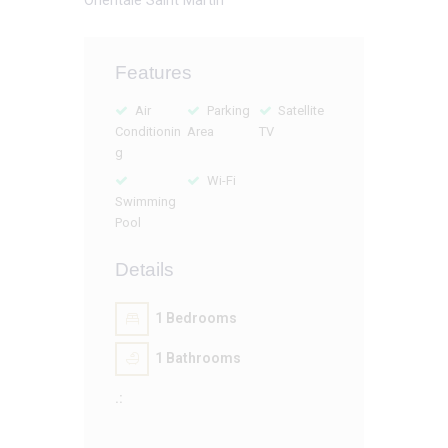
Features
Air
Parking
Satellite
Conditionin
Area
TV
g
Wi-Fi
Swimming
Pool
Details
1
Bedrooms
1
Bathrooms
.: