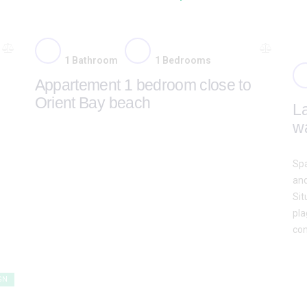
1
Bathroom
1
Bedrooms
Appartement 1 bedroom close to
Orient Bay beach
La
wa
Spa
and
Sit
pla
con
GN