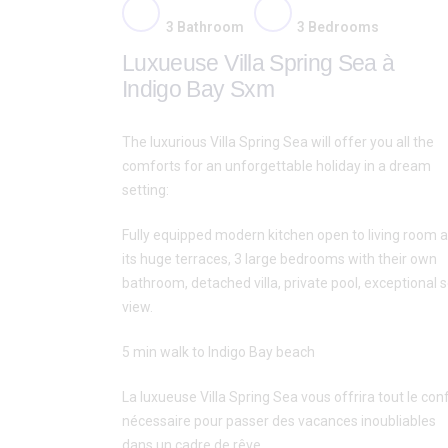
3
Bathroom
3
Bedrooms
Luxueuse Villa Spring Sea à
Indigo Bay Sxm
The luxurious Villa Spring Sea will offer you all the
comforts for an unforgettable holiday in a dream
setting:
Fully equipped modern kitchen open to living room 
its huge terraces, 3 large bedrooms with their own
bathroom, detached villa, private pool, exceptional 
view.
5 min walk to Indigo Bay beach
La luxueuse Villa Spring Sea vous offrira tout le con
nécessaire pour passer des vacances inoubliables
dans un cadre de rêve.