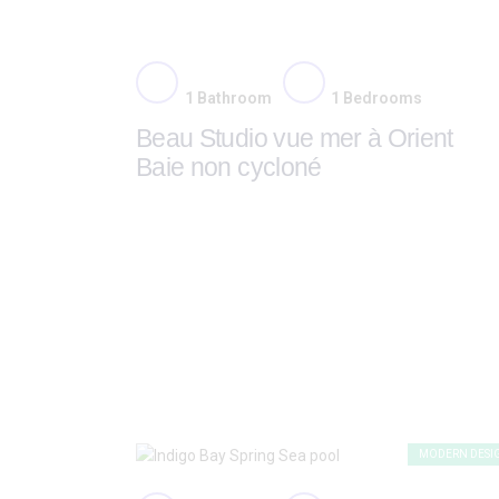
1
Bathroom
1
Bedrooms
Beau Studio vue mer à Orient
Baie non cycloné
MODERN DESI