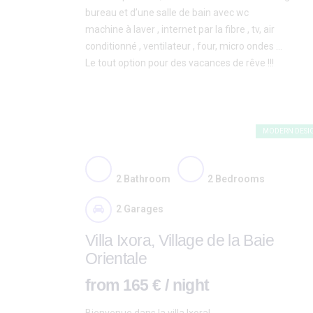
bureau et d’une salle de bain avec wc
machine à laver , internet par la fibre , tv, air
conditionné , ventilateur , four, micro ondes …
Le tout option pour des vacances de rêve !!!
MODERN DESI
2
Bathroom
2
Bedrooms
2
Garages
Villa Ixora, Village de la Baie
Orientale
from 165 € / night
Bienvenue dans la villa Ixora!