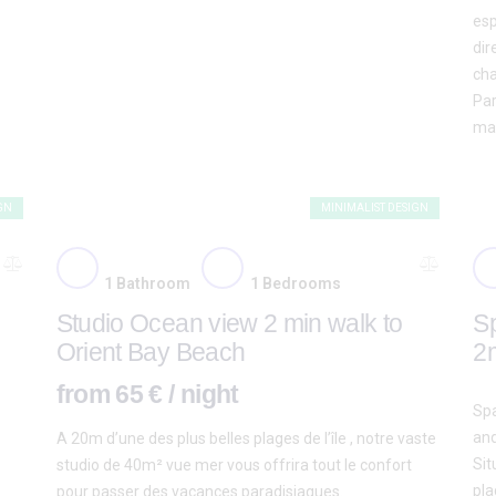
esp
dir
cha
Par
mac
GN
MINIMALIST DESIGN
1
Bathroom
1
Bedrooms
Studio Ocean view 2 min walk to
S
Orient Bay Beach
2
from 65 € / night
Spa
and
A 20m d’une des plus belles plages de l’île , notre vaste
Sit
studio de 40m² vue mer vous offrira tout le confort
pla
pour passer des vacances paradisiaques.