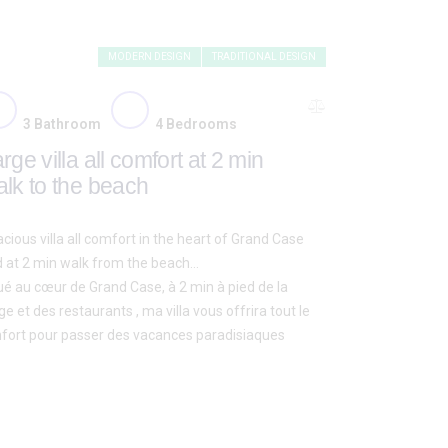
MODERN DESIGN
TRADITIONAL DESIGN
3
Bathroom
4
Bedrooms
rge villa all comfort at 2 min
lk to the beach
cious villa all comfort in the heart of Grand Case
 at 2 min walk from the beach…
ué au cœur de Grand Case, à 2 min à pied de la
ge et des restaurants , ma villa vous offrira tout le
fort pour passer des vacances paradisiaques