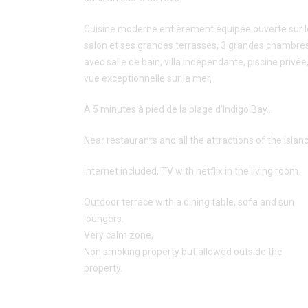
Cuisine moderne entièrement équipée ouverte sur l
salon et ses grandes terrasses, 3 grandes chambre
avec salle de bain, villa indépendante, piscine privée
vue exceptionnelle sur la mer,
À 5 minutes à pied de la plage d’Indigo Bay…
Near restaurants and all the attractions of the island
Internet included, TV with netflix in the living room.
Outdoor terrace with a dining table, sofa and sun
loungers.
Very calm zone,
Non smoking property but allowed outside the
property.