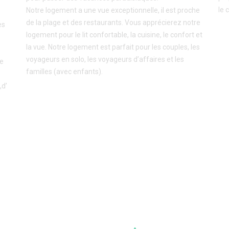
le 
Notre logement a une vue exceptionnelle, il est proche
de la plage et des restaurants. Vous apprécierez notre
es
logement pour le lit confortable, la cuisine, le confort et
la vue. Notre logement est parfait pour les couples, les
voyageurs en solo, les voyageurs d’affaires et les
te
familles (avec enfants).
,d’