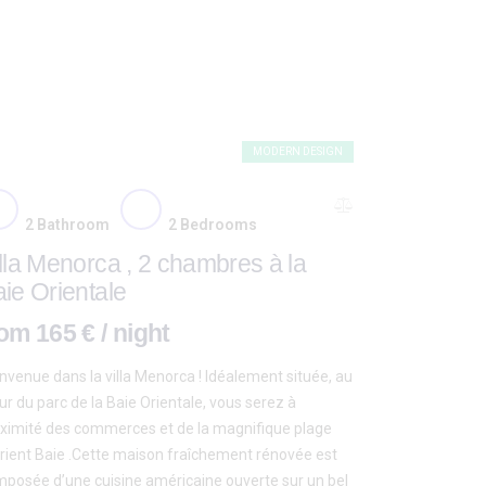
MODERN DESIGN
2
Bathroom
2
Bedrooms
lla Menorca , 2 chambres à la
ie Orientale
om 165 € / night
nvenue dans la villa Menorca ! Idéalement située, au
r du parc de la Baie Orientale, vous serez à
ximité des commerces et de la magnifique plage
rient Baie .Cette maison fraîchement rénovée est
posée d’une cuisine américaine ouverte sur un bel