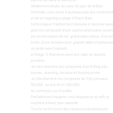
Idéalement située, au cœur du parc de la Baie
Orientale, vous serez à quelques pas des commerc
et de la magnifique plage d’Orient Baie .
Cette maison fraîchement rénovée et décorée avec
goût est composée d’une cuisine américaine ouver
sur un bel espace de vie: grand salon séjour ,d’un wc
invité, d’une terrasse avec grande table et barbecue
un jardin avec transats ,
à l’étage: 2 chambres avec leur salle de douche
privative.
-la 1ère chambre est composée d’un lit King size ,
bureau , dressing, terrasse et douche privée
-la 2de chambre est composée de 2 lits jumeaux
90×200 ; ou d’un lit en 180×200
wc communu sur le pallier
Parfaitement équipée, vous disposerez du wifi, tv,
machine à laver, lave vaisselle…
Tout le confort pour des vacances paradisiaques