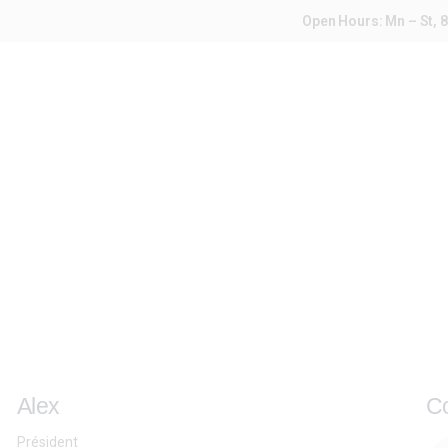
A VENDRE
Open Hours: Mn – St, 8
LOCATIONS
LOCATIONS SAISONNIERES
API
MON COMPTE
Alex
Co
Président