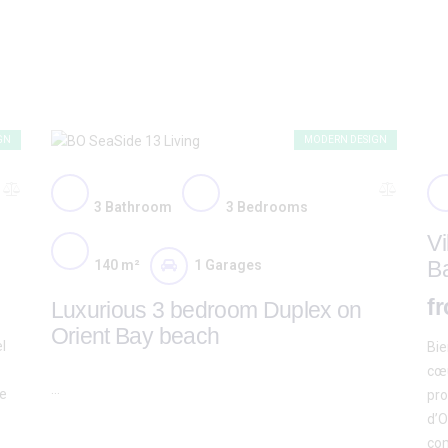
GN
MODERN DESIGN
3
Bathroom
3
Bedrooms
Vi
Ba
140 m²
1
Garages
fr
Luxurious 3 bedroom Duplex on
Orient Bay beach
l
Bie
cœu
…
de
pro
d’O
com