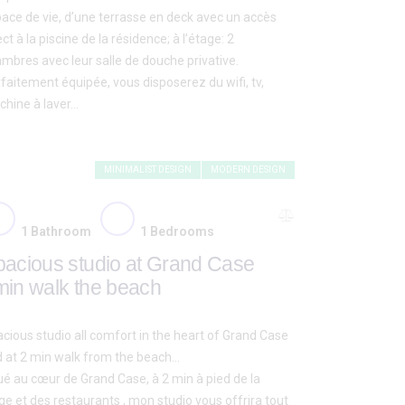
ace de vie, d’une terrasse en deck avec un accès
ect à la piscine de la résidence; à l’étage: 2
mbres avec leur salle de douche privative.
faitement équipée, vous disposerez du wifi, tv,
hine à laver…
MINIMALIST DESIGN
MODERN DESIGN
1
Bathroom
1
Bedrooms
pacious studio at Grand Case
min walk the beach
cious studio all comfort in the heart of Grand Case
 at 2 min walk from the beach…
ué au cœur de Grand Case, à 2 min à pied de la
ge et des restaurants , mon studio vous offrira tout