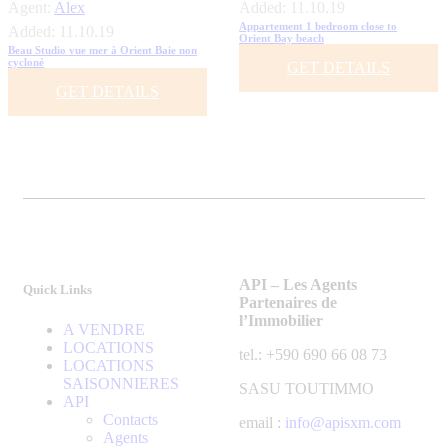
Agent:
Alex
Added:
11.10.19
Appartement 1 bedroom close to
Added:
11.10.19
Orient Bay beach
Beau Studio vue mer à Orient Baie non
cycloné
GET DETAILS
GET DETAILS
API – Les Agents
Quick Links
Partenaires de
l’Immobilier
A VENDRE
LOCATIONS
tel.: +590 690 66 08 73
LOCATIONS
SAISONNIERES
SASU TOUTIMMO
API
Contacts
email :
info@apisxm.com
Agents