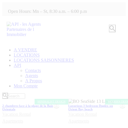
Open Hours: Mn – St, 8:30 a.m. – 6:00 p.m
A VENDRE
LOCATIONS
LOCATIONS SAISONNIERES
API
Contacts
Agents
A Propos
Mon Compte
MINIMALIST DESIGN
MODERN DESI
2 chambres face à la plage de la Baie
Luxurious 3 bedroom Duplex on
Orientale
Orient Bay beach
Vacation Rental
Vacation Rental
Apartments
Apartments