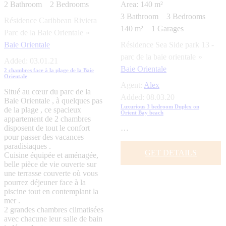
2
Bathroom
2
Bedrooms
Area:
140 m²
3
Bathroom
3
Bedrooms
Résidence Caribbean Riviera
140 m²
1
Garages
Parc de la Baie Orientale
Baie Orientale
Résidence Sea Side park 13 -
parc de la baie orientale
Added:
03.01.21
Baie Orientale
2 chambres face à la plage de la Baie
Orientale
Agent:
Alex
Situé au cœur du parc de la
Added:
08.03.20
Baie Orientale , à quelques pas
Luxurious 3 bedroom Duplex on
de la plage , ce spacieux
Orient Bay beach
appartement de 2 chambres
disposent de tout le confort
…
pour passer des vacances
paradisiaques .
GET DETAILS
Cuisine équipée et aménagée,
belle pièce de vie ouverte sur
une terrasse couverte où vous
pourrez déjeuner face à la
piscine tout en contemplant la
mer .
2 grandes chambres climatisées
avec chacune leur salle de bain