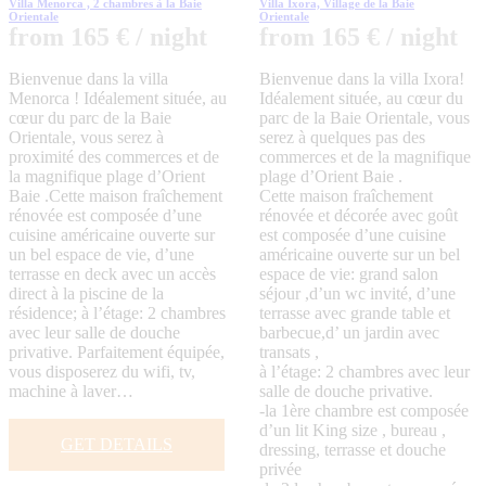
Villa Menorca , 2 chambres à la Baie
Villa Ixora, Village de la Baie
Orientale
Orientale
from 165 € / night
from 165 € / night
Bienvenue dans la villa
Bienvenue dans la villa Ixora!
Menorca ! Idéalement située, au
Idéalement située, au cœur du
cœur du parc de la Baie
parc de la Baie Orientale, vous
Orientale, vous serez à
serez à quelques pas des
proximité des commerces et de
commerces et de la magnifique
la magnifique plage d’Orient
plage d’Orient Baie .
Baie .Cette maison fraîchement
Cette maison fraîchement
rénovée est composée d’une
rénovée et décorée avec goût
cuisine américaine ouverte sur
est composée d’une cuisine
un bel espace de vie, d’une
américaine ouverte sur un bel
terrasse en deck avec un accès
espace de vie: grand salon
direct à la piscine de la
séjour ,d’un wc invité, d’une
résidence; à l’étage: 2 chambres
terrasse avec grande table et
avec leur salle de douche
barbecue,d’ un jardin avec
privative. Parfaitement équipée,
transats ,
vous disposerez du wifi, tv,
à l’étage: 2 chambres avec leur
machine à laver…
salle de douche privative.
-la 1ère chambre est composée
d’un lit King size , bureau ,
GET DETAILS
dressing, terrasse et douche
privée