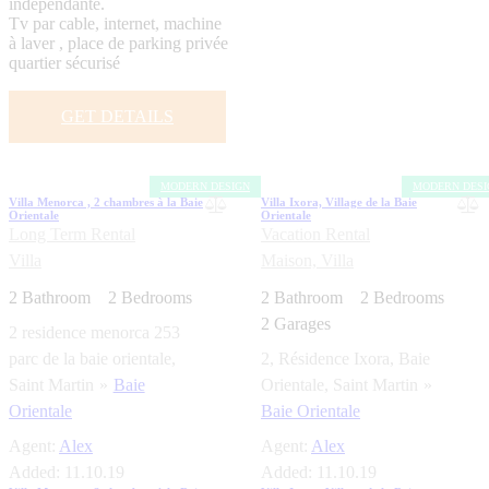
indépendante.
Tv par cable, internet, machine
à laver , place de parking privée
quartier sécurisé
GET DETAILS
MODERN DESIGN
MODERN DESI
Villa Menorca , 2 chambres à la Baie
Villa Ixora, Village de la Baie
Orientale
Orientale
Long Term Rental
Vacation Rental
Villa
Maison,
Villa
2
Bathroom
2
Bedrooms
2
Bathroom
2
Bedrooms
2
Garages
2 residence menorca 253
parc de la baie orientale,
2, Résidence Ixora, Baie
Saint Martin
Baie
Orientale, Saint Martin
Orientale
Baie Orientale
Agent:
Alex
Agent:
Alex
Added:
11.10.19
Added:
11.10.19