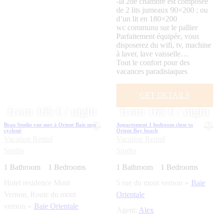
-la 2de chambre est composée
de 2 lits jumeaux 90×200 ; ou
d’un lit en 180×200
wc communu sur le pallier
Parfaitement équipée, vous
disposerez du wifi, tv, machine
à laver, lave vaisselle…
Tout le confort pour des
vacances paradisiaques
GET DETAILS
from 165 € / night
from 165 € / night
Beau Studio vue mer à Orient Baie non
Appartement 1 bedroom close to
cycloné
Orient Bay beach
Vacation Rental
Vacation Rental
Studio
Studio
1
Bathroom
1
Bedrooms
1
Bathroom
1
Bedrooms
Hotel residence Mont
5 rue du mont vernon
Baie
Vernon, Route du mont
Orientale
vernon
Baie Orientale
Agent:
Alex